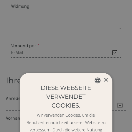
Widmung
Versand per
×
Ihre persönlichen Daten
DIESE WEBSEITE
VERWENDET
ENGLISH
Anrede
COOKIES.
GERMAN
Wir verwenden Cookies, um die
Vorname
Benutzerfreundlichkeit unserer Website zu
verbessern. Durch die weitere Nutzung