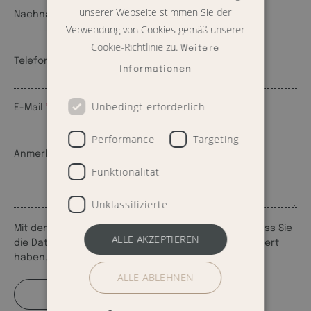
unserer Webseite stimmen Sie der
Nachname
Verwendung von Cookies gemäß unserer
Cookie-Richtlinie zu.
Weitere
Telefon
Informationen
Unbedingt erforderlich
E-Mail
Performance
Targeting
Anmerkungen
Funktionalität
Unklassifizierte
Mit dem Absenden des Formulars bestätigen Sie, dass Sie
ALLE AKZEPTIEREN
die Datenschutzbestimmungen gelesen und akzeptiert
haben.
ALLE ABLEHNEN
ABSENDEN