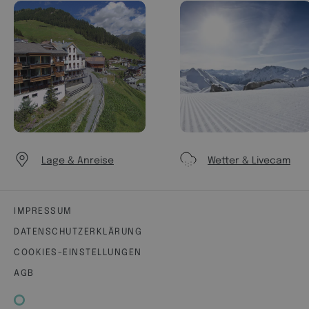
.l
at
Cookie-
ar
Name,
et
der auf
.c
verschi
h
edenen
Website
s
untersc
hiedlich
e
Zwecke
haben
kann,
im
Allgeme
Lage & Anreise
Wetter & Livecam
inen
jedoch
eine Art
anonym
e
IMPRESSUM
Sitzung
skennu
DATENSCHUTZERKLÄRUNG
ng ist.
COOKIES-EINSTELLUNGEN
frontend[syslanguage]
.
1
String
w
M
zur
AGB
w
o
Beschr
w
n
eibung
.l
at
der
ar
Fronten