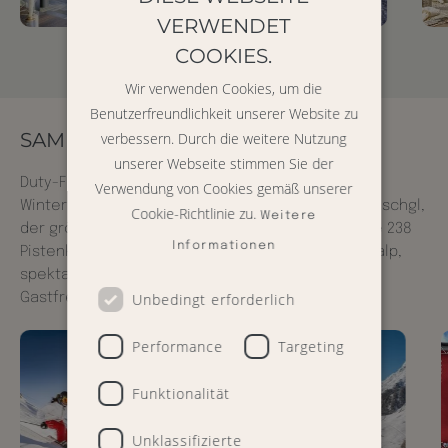
VERWENDET
ENGLISH
COOKIES.
GERMAN
Wir verwenden Cookies, um die
Benutzerfreundlichkeit unserer Website zu
SAMNAUN ERLEBEN
verbessern. Durch die weitere Nutzung
unserer Webseite stimmen Sie der
Duty-Free-Shopping in der Schweiz und Top-
Verwendung von Cookies gemäß unserer
Wintererlebnisse in der Silvretta Arena Samnaun-Ischgl,
Cookie-Richtlinie zu.
Weitere
der größten Skiarena in den Ostalpen. Erleben Sie 238
Informationen
Pistenkilometern rund um die Alp Trida und der Idalp,
spektakuläre Aussichten und Graubündner
Unbedingt erforderlich
Gastfreundschaft.
Performance
Targeting
Funktionalität
Unklassifizierte